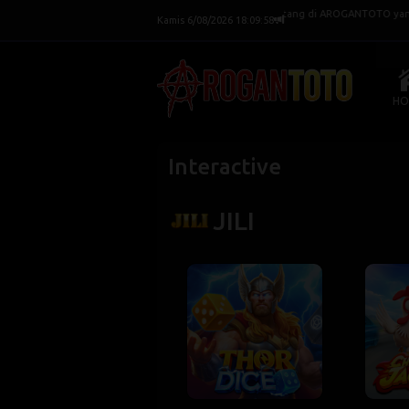
Selamat Datang di AROGANTOTO yang menghadir
Kamis 6/08/2026 18:09:59
HO
Interactive
JILI