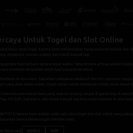
ercaya Untuk Togel dan Slot Online
g harus anda ingat. Karena kami menyediakan harga pasaran terbaik dan dis
Drop - Plinko
Crazy Pusher
Crazy Hunt
ng, singapore, macau, sydney dan masih banyak lagi.
Empire
ngupdate hasil terbaru secara tepat waktu. Yang dimana artinya adalah begitu
ecara otomatis terupdate untuk hasil pasaran tersebut.
erbeda di situs kami. Dapatkan pelayanan eksklusif dari tim customer support
ogel
yang akan selalu online 24 jam sehari untuk memenuhi hobby anda dalam b
gin mencoba permainan baru yang saat ini sedang sangat di gandrungi di selur
Play, PG Soft, habanero, dan masih banyak lagi bisa anda mainkan di situs ka
NTOTO karena kami adalah salah satu situs togel dan slot online yang paling 
mbayarkan semua kemenangan member kami.
mey West M
Crazy Hunter
Secret Trea
ghts Reserved.
MOBILE
WAP