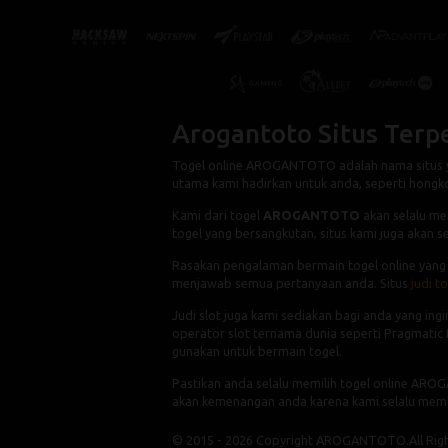
Arogantoto Situs Terp
Togel online AROGANTOTO adalah nama situs yan
Color Game
Win 
utama kami hadirkan untuk anda, seperti hongko
Kami dari togel
AROGANTOTO
akan selalu me
togel yang bersangkutan, situs kami juga akan s
Rasakan pengalaman bermain togel online yang b
menjawab semua pertanyaan anda. Situs
judi t
Judi slot juga kami sediakan bagi anda yang in
operator slot ternama dunia seperti Pragmatic 
gunakan untuk bermain togel.
Pastikan anda selalu memilih togel online AROGA
akan kemenangan anda karena kami selalu me
Golden Land
Jou
© 2015 - 2026 Copyright AROGANTOTO.
All Ri