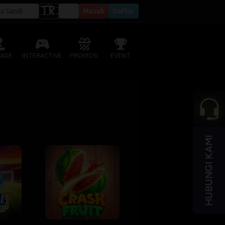
 Terbesar Di Indonesia
Selamat Datang di AROGANTOTO yang menghadir
Masuk
Daftar
ADE
INTERACTIVE
PROMOSI
EVENT