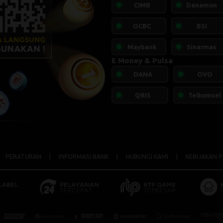
Permata
PANIN
JAGO
SeaBank
Mega
UOB
E Money & Pulsa
DANA
OVO
Keno
Wheel
QRIS
Telkomsel
Limbo
PERATURAN
|
INFORMASI BANK
|
HUBUNGI KAMI
|
KEBIJAKAN P
Mines
Go Rush
Color Predic