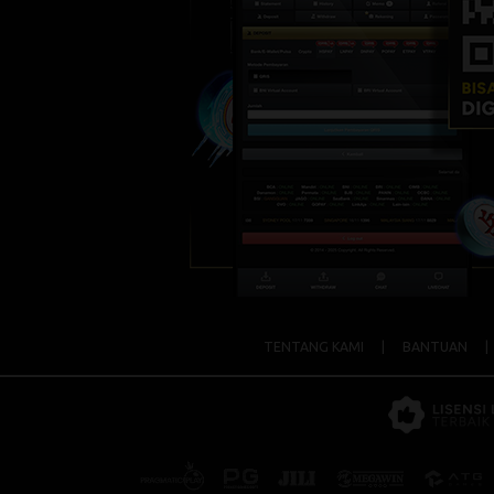
CIMB
Danamon
OCBC
BSI
Maybank
Sinarmas
Plinko
TENTANG KAMI
|
BANTUAN
|
Tower