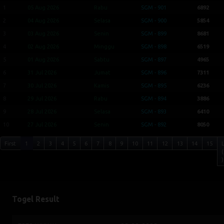
1
05 Aug 2026
Rabu
SGM - 901
6892
2
04 Aug 2026
Selasa
SGM - 900
5854
3
03 Aug 2026
Senin
SGM - 899
8681
4
02 Aug 2026
Minggu
SGM - 898
6519
5
01 Aug 2026
Sabtu
SGM - 897
4965
6
31 Jul 2026
Jumat
SGM - 896
7311
7
30 Jul 2026
Kamis
SGM - 895
6236
8
29 Jul 2026
Rabu
SGM - 894
3886
9
28 Jul 2026
Selasa
SGM - 893
6410
10
27 Jul 2026
Senin
SGM - 892
8050
First
1
2
3
4
5
6
7
8
9
10
11
12
13
14
15
(
)
Togel Result