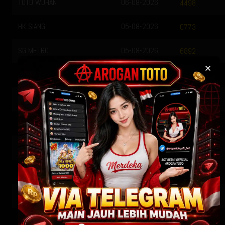
TOTO WUHAN
06-08-2026
4498
HK SIANG
05-08-2026
0773
SG METRO
05-08-2026
6892
SYDNEY
05-08-2026
6949
MALAYSIA SIANG
05-08-2026
6517
SINGAPORE
05-08-2026
0715
MALAYSIA
05-08-2026
1592
MACAU
05-08-2026
2883
QATAR
05-08-2026
5930
HONGKONG
15-02-2026
8853