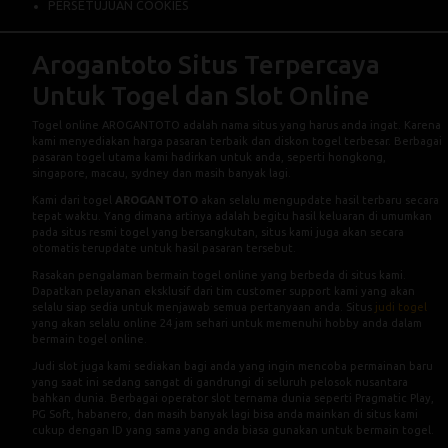
PERSETUJUAN COOKIES
Arogantoto Situs Terpercaya
Untuk Togel dan Slot Online
Togel online AROGANTOTO adalah nama situs yang harus anda ingat. Karena
kami menyediakan harga pasaran terbaik dan diskon togel terbesar. Berbagai
pasaran togel utama kami hadirkan untuk anda, seperti hongkong,
singapore, macau, sydney dan masih banyak lagi.
Kami dari togel
AROGANTOTO
akan selalu mengupdate hasil terbaru secara
tepat waktu. Yang dimana artinya adalah begitu hasil keluaran di umumkan
pada situs resmi togel yang bersangkutan, situs kami juga akan secara
otomatis terupdate untuk hasil pasaran tersebut.
Rasakan pengalaman bermain togel online yang berbeda di situs kami.
Dapatkan pelayanan eksklusif dari tim customer support kami yang akan
selalu siap sedia untuk menjawab semua pertanyaan anda. Situs
judi togel
yang akan selalu online 24 jam sehari untuk memenuhi hobby anda dalam
bermain togel online.
Judi slot juga kami sediakan bagi anda yang ingin mencoba permainan baru
yang saat ini sedang sangat di gandrungi di seluruh pelosok nusantara
bahkan dunia. Berbagai operator slot ternama dunia seperti Pragmatic Play,
PG Soft, habanero, dan masih banyak lagi bisa anda mainkan di situs kami
cukup dengan ID yang sama yang anda biasa gunakan untuk bermain togel.