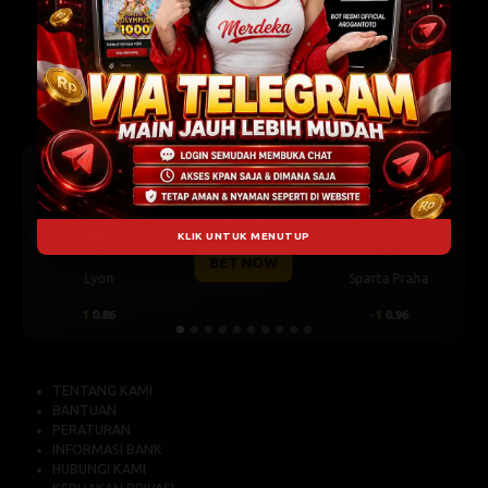
HONGKONG
15-02-2026
8853
LEAGUE QUALIFIERS
UEFA CHAMPIONS LEAGU
26 — 02:00 WIB
August 12, 2026 — 0
: 0
0 : 0
KLIK UNTUK MENUTUP
Previous
Next
 NOW
BET NOW
Sparta Praha
SK Sturm Graz
-1
0.96
-0.5
0.95
TENTANG KAMI
BANTUAN
PERATURAN
INFORMASI BANK
HUBUNGI KAMI