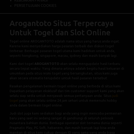
KEBIJAKAN PRIVASI
PERSETUJUAN COOKIES
Arogantoto Situs Terpercaya
Untuk Togel dan Slot Online
Togel online AROGANTOTO adalah nama situs yang harus anda ingat.
Karena kami menyediakan harga pasaran terbaik dan diskon togel
terbesar. Berbagai pasaran togel utama kami hadirkan untuk anda,
seperti hongkong, singapore, macau, sydney dan masih banyak lagi.
Kami dari togel
AROGANTOTO
akan selalu mengupdate hasil terbaru
secara tepat waktu. Yang dimana artinya adalah begitu hasil keluaran di
umumkan pada situs resmi togel yang bersangkutan, situs kami juga
akan secara otomatis terupdate untuk hasil pasaran tersebut.
Rasakan pengalaman bermain togel online yang berbeda di situs kami.
Dapatkan pelayanan eksklusif dari tim customer support kami yang akan
selalu siap sedia untuk menjawab semua pertanyaan anda. Situs
judi
togel
yang akan selalu online 24 jam sehari untuk memenuhi hobby
anda dalam bermain togel online.
Judi slot juga kami sediakan bagi anda yang ingin mencoba permainan
baru yang saat ini sedang sangat di gandrungi di seluruh pelosok
nusantara bahkan dunia. Berbagai operator slot ternama dunia seperti
Pragmatic Play, PG Soft, habanero, dan masih banyak lagi bisa anda
mainkan di situs kami cukup dengan ID yang sama yang anda biasa