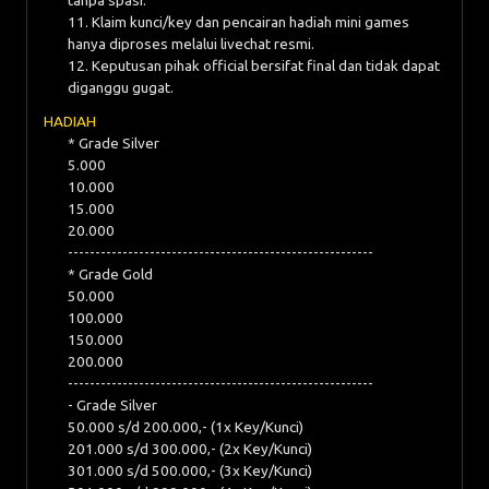
11. Klaim kunci/key dan pencairan hadiah mini games
hanya diproses melalui livechat resmi.
12. Keputusan pihak official bersifat final dan tidak dapat
diganggu gugat.
HADIAH
* Grade Silver
5.000
10.000
15.000
20.000
--------------------------------------------------------
* Grade Gold
50.000
100.000
150.000
200.000
--------------------------------------------------------
- Grade Silver
50.000 s/d 200.000,- (1x Key/Kunci)
201.000 s/d 300.000,- (2x Key/Kunci)
301.000 s/d 500.000,- (3x Key/Kunci)