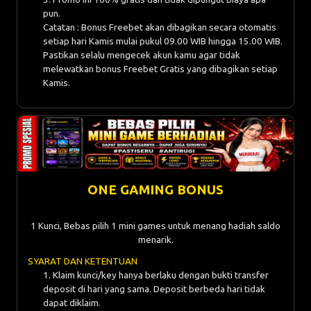
pun.
Catatan : Bonus Freebet akan dibagikan secara otomatis
setiap hari Kamis mulai pukul 09.00 WIB hingga 15.00 WIB.
Pastikan selalu mengecek akun kamu agar tidak
melewatkan bonus Freebet Gratis yang dibagikan setiap
Kamis.
ONE GAMING BONUS
1 Kunci, Bebas pilih 1 mini games untuk menang hadiah saldo
menarik.
SYARAT DAN KETENTUAN
1. Klaim kunci/key hanya berlaku dengan bukti transfer
deposit di hari yang sama. Deposit berbeda hari tidak
dapat diklaim.